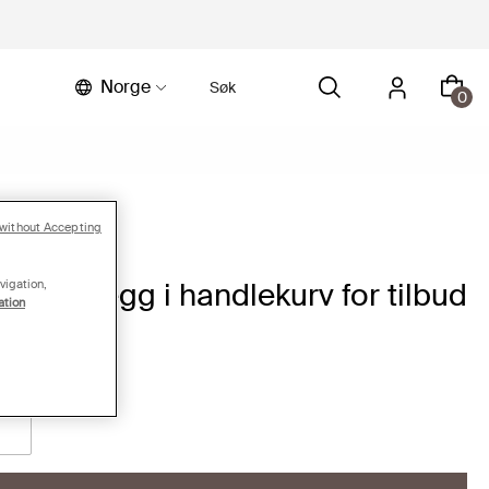
Norge
0
without Accepting
 pris | Legg i handlekurv for tilbud
vigation,
ation