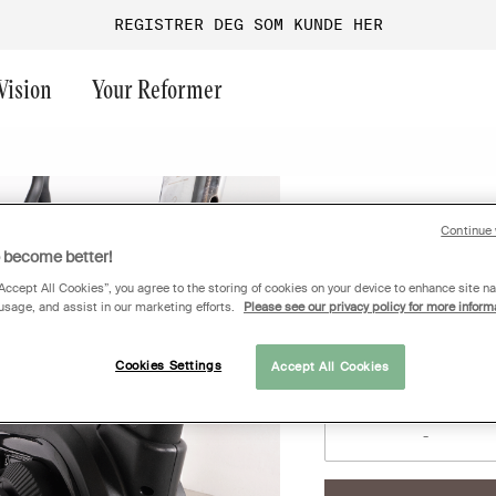
REGISTRER DEG SOM KUNDE HER
Vision
Your Reformer
Last chance
Fri vekt
Endurance
Funksjonell trening
Aura
Continue 
Airbike CB80
o become better!
Maskinpark
Performance
Bedriftsgym
Versa
Logg inn for
“Accept All Cookies”, you agree to the storing of cookies on your device to enhance site na
Gruppetrening
Performance+
Guider & inspiration
Ultra
 usage, and assist in our marketing efforts.
Please see our privacy policy for more inform
Turf
Onyx
Magnum
Ange antall
Offentlige områder
G1
Cookies Settings
Accept All Cookies
GO
Medical