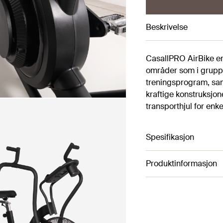
Beskrivelse
CasallPRO AirBike er 
områder som i gruppe
treningsprogram, samt
kraftige konstruksjone
transporthjul for enkel
Spesifikasjon
Produktinformasjon
Artikkelnummer 340
Möjlighet till multipla
8st träningsprogram
Høyde: 140 cm
Transporthjul för enkel
Lengde: 144 cm
Bredde: 63 cm