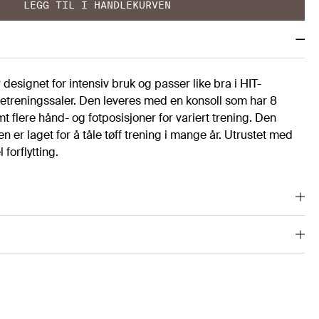
LEGG TIL I HANDLEKURVEN
designet for intensiv bruk og passer like bra i HIT-
treningssaler. Den leveres med en konsoll som har 8
 flere hånd- og fotposisjoner for variert trening. Den
n er laget for å tåle tøff trening i mange år. Utrustet med
 forflytting.
10803
 hand- och fotpositioner
 förflyttning