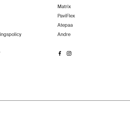
Matrix
PaviFlex
Atepaa
ingspolicy
Andre
r