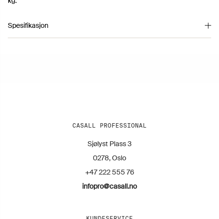
kg.
Spesifikasjon
Artikkelnummer 212404003
CASALL PROFESSIONAL
Sjølyst Plass 3
0278, Oslo
+47 222 555 76
infopro@casall.no
KUNDESERVICE