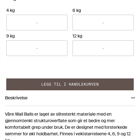
4 kg
6 kg
9 kg
12 kg
LEGG TIL I HANDLEKURVEN
Beskrivelse
Våre Wall Balls er laget av slitesterkt materiale med en
gjennomtenkt strukturoverflate som gir et bedre og mer
komfortabelt grep under bruk. De er designet med forsterkede
sømmer for økt holdbarhet. Finnes i vektstørrelsene 4, 6, 9 og 12