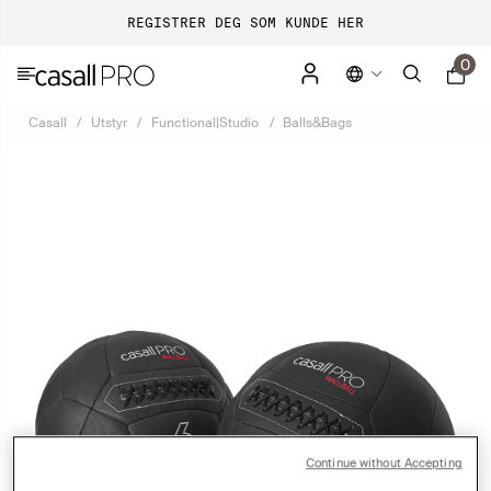
REGISTRER DEG SOM KUNDE HER
0
Casall
Utstyr
Functional|Studio
Balls&Bags
Continue without Accepting