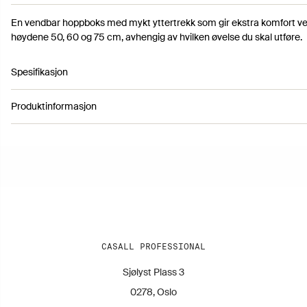
En vendbar hoppboks med mykt yttertrekk som gir ekstra komfort ve
høydene 50, 60 og 75 cm, avhengig av hvilken øvelse du skal utføre.
Spesifikasjon
Produktinformasjon
Artikkelnummer 2600261
Farge: Black
Høyde: 60 cm
Lengde: 75 cm
Bredde: 50 cm
Garantiperiode: 12 Months
Vekt: 35 kg
CASALL PROFESSIONAL
Sjølyst Plass 3
0278, Oslo