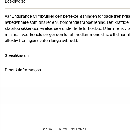
Beskrivelse
Vår Endurance ClimbMill er den perfekte løsningen for både trenings
nybegynnere som ønsker en utfordrende trappetrening. Det kraftige,
stabil og sikker opplevelse, selv under tøffe forhold, og tåler intensiv
minimalt vedlikehold sørger den for at medlemmene dine alltid har til
effektiv treningsøkt, uten lange avbrudd.
Spesifikasjon
Produktinformasjon
Artikkelnummer 3112042
25st hastighetsnivåer
Möjlighet till olika handpositioner
Farge: Black
Steghöjd 25,4cm
Høyde: 218 cm
Transporthjul för enkel förflyttning
Lengde: 161 cm
Bredde: 103 cm
Vekt: 175 kg
CASALL PROFESSIONAL