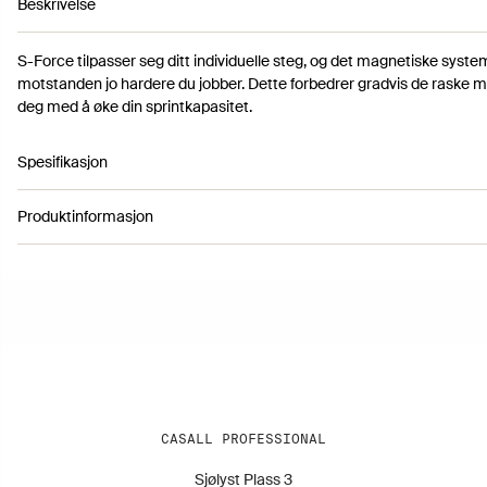
Beskrivelse
S-Force tilpasser seg ditt individuelle steg, og det magnetiske syst
motstanden jo hardere du jobber. Dette forbedrer gradvis de raske m
deg med å øke din sprintkapasitet.
Spesifikasjon
Produktinformasjon
Artikkelnummer 3181013
5st motståndsnivåer och kräver ej elanslutning
Möjlighet till olika handpositioner
Farge: Black
Steglängd upp till 91,4 cm
Høyde: 166 cm
Transporthjul för enkel förflyttning
Lengde: 182 cm
Bredde: 69 cm
Vekt: 132 kg
CASALL PROFESSIONAL
Sjølyst Plass 3