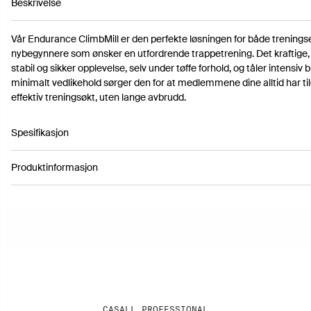
Beskrivelse
Vår Endurance ClimbMill er den perfekte løsningen for både trenings
nybegynnere som ønsker en utfordrende trappetrening. Det kraftige,
stabil og sikker opplevelse, selv under tøffe forhold, og tåler intensiv
minimalt vedlikehold sørger den for at medlemmene dine alltid har til
effektiv treningsøkt, uten lange avbrudd.
Spesifikasjon
Produktinformasjon
Artikkelnummer 3112042
25st hastighetsnivåer
Möjlighet till olika handpositioner
Farge: Black
Steghöjd 25,4cm
Høyde: 218 cm
Transporthjul för enkel förflyttning
Lengde: 161 cm
Bredde: 103 cm
Vekt: 175 kg
CASALL PROFESSIONAL