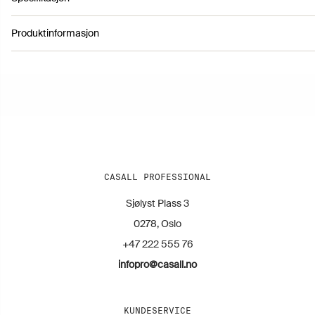
Produktinformasjon
Artikkelnummer 41431083
Farge: Black
Høyde: 130 cm
Lengde: 209 cm
Bredde: 144 cm
Vekt: 148 kg
CASALL PROFESSIONAL
Sjølyst Plass 3
0278, Oslo
+47 222 555 76
infopro@casall.no
KUNDESERVICE