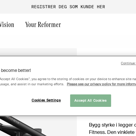
REGISTRER DEG SOM KUNDE HER
Vision
Your Reformer
Last chance
Fri vekt
Endurance
Funksjonell trening
Aura
Continue 
TILBUD
o become better!
Magnum PL76 S
Maskinpark
Performance
Bedriftsgym
Versa
“Accept All Cookies”, you agree to the storing of cookies on your device to enhance site na
Gruppetrening
Performance+
Guider & inspiration
Ultra
 usage, and assist in our marketing efforts.
Please see our privacy policy for more inform
Logg inn for
Turf
Onyx
Magnum
Offentlige områder
G1
Cookies Settings
Accept All Cookies
Beskrivelse
GO
Medical
Bygg styrke i legger
Fitness. Den vinklete