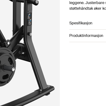
leggene. Justerbare 
støttehåndtak øker k
Spesifikasjon
Produktinformasjon
Artikkelnummer 4143
Farge: Black
Høyde: 185 cm
Lengde: 138 cm
Bredde: 89 cm
Vekt: 124 kg