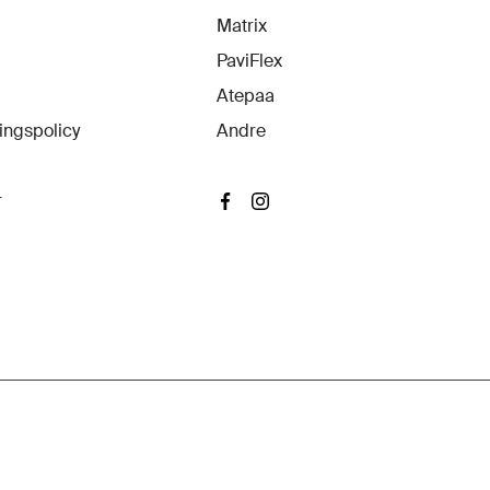
Matrix
PaviFlex
Atepaa
ingspolicy
Andre
r