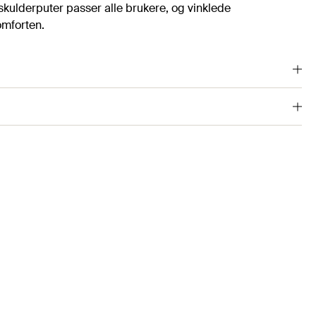
skulderputer passer alle brukere, og vinklede
omforten.
1173