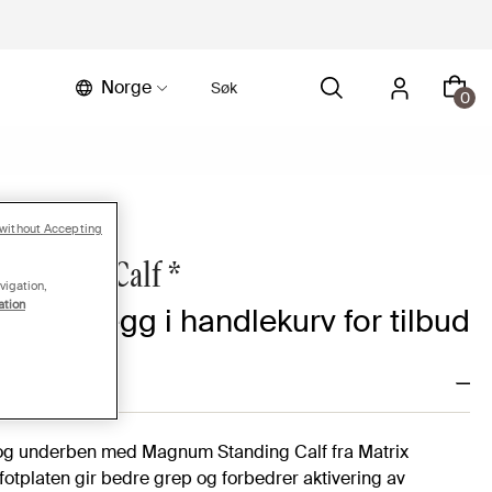
Norge
0
without Accepting
tanding Calf *
vigation,
ation
 pris | Legg i handlekurv for tilbud
 og underben med Magnum Standing Calf fra Matrix
 fotplaten gir bedre grep og forbedrer aktivering av