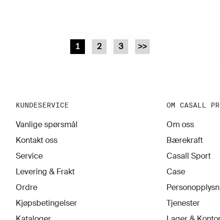
1
2
3
>>
KUNDESERVICE
OM CASALL PR
Vanlige spørsmål
Om oss
Kontakt oss
Bærekraft
Service
Casall Sport
Levering & Frakt
Case
Ordre
Personopplysn
Kjøpsbetingelser
Tjenester
Kataloger
Lager & Konto