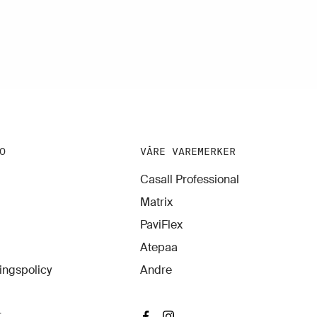
O
VÅRE VAREMERKER
Casall Professional
Matrix
PaviFlex
Atepaa
ingspolicy
Andre
r