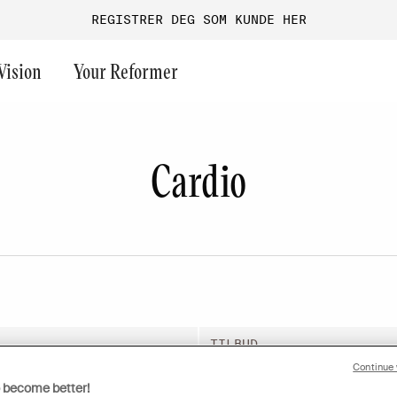
REGISTRER DEG SOM KUNDE HER
Vision
Your Reformer
Last chance
Cardio
Fri vekt
Endurance
Funksjonell trening
Aura
Maskinpark
Performance
Bedriftsgym
Versa
Gruppetrening
Performance+
Guider & inspiration
Ultra
Turf
Onyx
Magnum
Offentlige områder
G1
GO
Medical
TILBUD
Continue 
o become better!