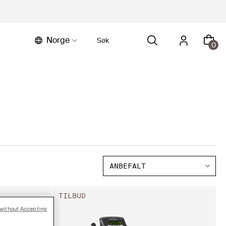
Norge
0
TILBUD
without Accepting