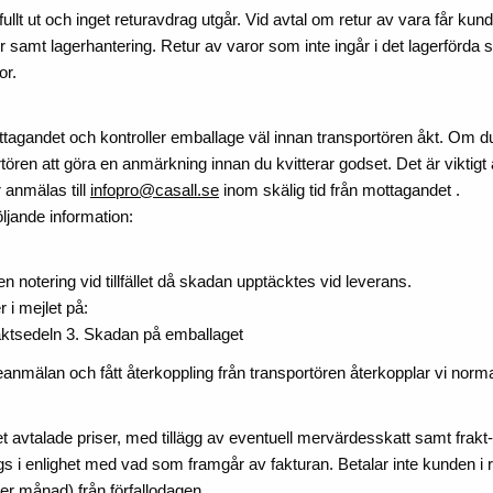
fullt ut och inget returavdrag utgår. Vid avtal om retur av vara får ku
samt lagerhantering. Retur av varor som inte ingår i det lagerförda s
or.
tagandet och kontroller emballage väl innan transportören åkt. Om 
ören att göra en anmärkning innan du kvitterar godset. Det är viktigt
 anmälas till
infopro@casall.se
inom skälig tid från mottagandet .
ljande information:
n notering vid tillfället då skadan upptäcktes vid leverans.
r i mejlet på:
aktsedeln 3. Skadan på emballaget
eanmälan och fått återkoppling från transportören återkopplar vi norm
t avtalade priser, med tillägg av eventuell mervärdesskatt samt frak
s i enlighet med vad som framgår av fakturan. Betalar inte kunden i rätt 
er månad) från förfallodagen.