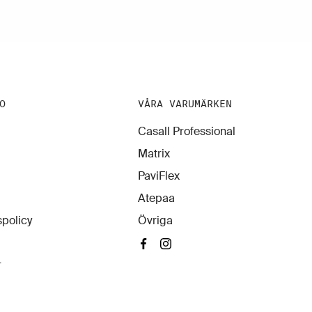
O
VÅRA VARUMÄRKEN
Casall Professional
Matrix
PaviFlex
Atepaa
policy
Övriga
r