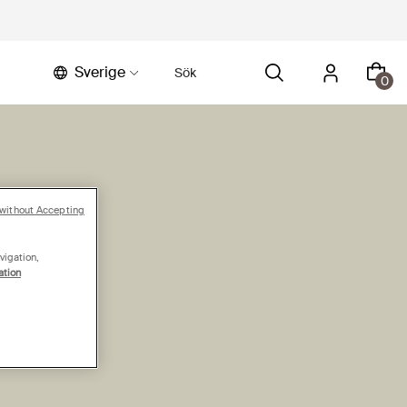
Sverige
0
without Accepting
vigation,
ation