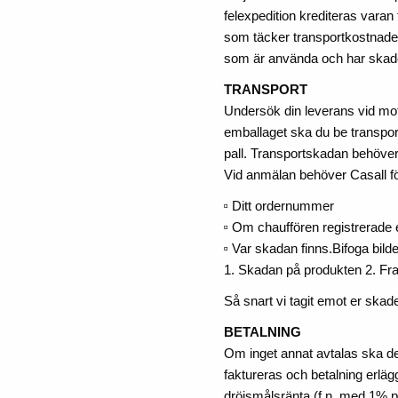
felexpedition krediteras varan 
som täcker transportkostnader 
som är använda och har skad
TRANSPORT
Undersök din leverans vid mot
emballaget ska du be transport
pall. Transportskadan behöver
Vid anmälan behöver Casall fö
🢭 Ditt ordernummer
🢭 Om chauffören registrerade e
🢭 Var skadan finns.Bifoga bilde
1. Skadan på produkten 2. Fr
Så snart vi tagit emot er skad
BETALNING
Om inget annat avtalas ska de
faktureras och betalning erlägg
dröjsmålsränta (f.n. med 1% p