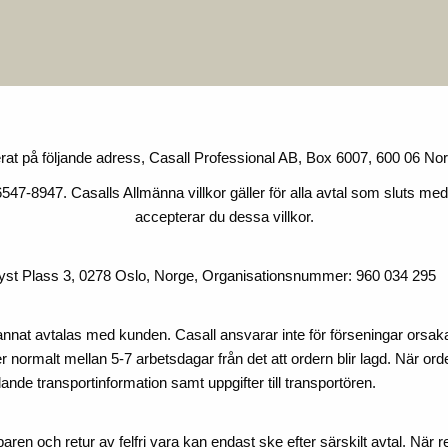
rerat på följande adress, Casall Professional AB, Box 6007, 600 06 Nor
7-8947. Casalls Allmänna villkor gäller för alla avtal som sluts med
accepterar du dessa villkor.
lyst Plass 3, 0278 Oslo, Norge, Organisationsnummer: 960 034 295
nat avtalas med kunden. Casall ansvarar inte för förseningar orsakad
 normalt mellan 5-7 arbetsdagar från det att ordern blir lagd. När orde
ande transportinformation samt uppgifter till transportören.
paren och retur av felfri vara kan endast ske efter särskilt avtal. När