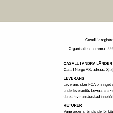
Casall är regist
Organisationsnummer: 55654
CASALL I ANDRA LÄNDER
Casall Norge AS, adress: Sjø
LEVERANS
Leverans sker FCA om inget an
underleverantör. Leverans sker
du ett leveransbesked innehåll
RETURER
Varje order är bindande för kö