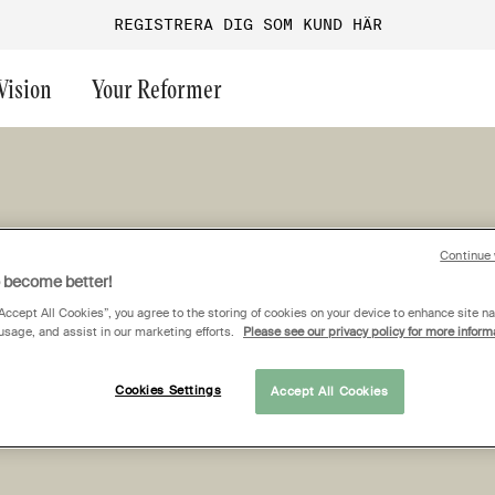
REGISTRERA DIG SOM KUND HÄR
Vision
Your Reformer
ast chance
Frivikt
Endurance
Funktionell träning
Aura
Continue 
Maskinpark
Performance
Företagsgym
Versa
o become better!
Gruppträning
Performance+
Guider & inspiration
Ultra
KÖPVILLKOR
“Accept All Cookies”, you agree to the storing of cookies on your device to enhance site na
Turf
Onyx
Magnum
 usage, and assist in our marketing efforts.
Please see our privacy policy for more inform
Allmänna ytor
G1
GO
Cookies Settings
Accept All Cookies
Medical