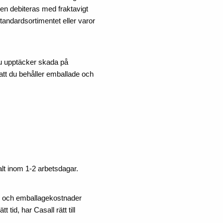
nden debiteras med fraktavigt
tandardsortimentet eller varor
du upptäcker skada på
 att du behåller emballade och
alt inom 1-2 arbetsdagar.
t- och emballagekostnader
tid, har Casall rätt till