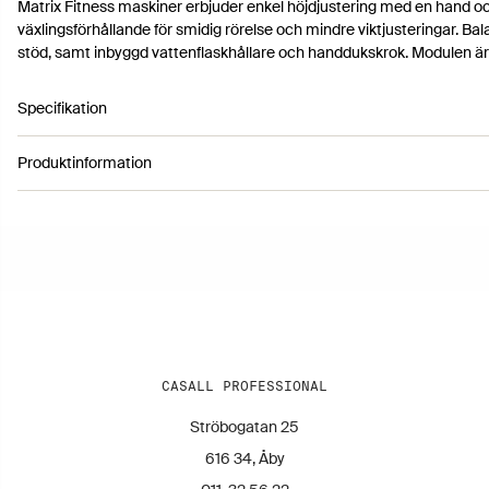
Matrix Fitness maskiner erbjuder enkel höjdjustering med en hand och
växlingsförhållande för smidig rörelse och mindre viktjusteringar. Bal
stöd, samt inbyggd vattenflaskhållare och handdukskrok. Modulen är 
Specifikation
Produktinformation
Artikelnummer 41231213
Färg: Black
Höjd: 240 cm
Längd: 68 cm
Bredd: 70 cm
Vikt: 181 kg
CASALL PROFESSIONAL
Ströbogatan 25
616 34, Åby