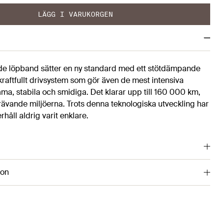
LÄGG I VARUKORGEN
de löpband sätter en ny standard med ett stötdämpande
 kraftfullt drivsystem som gör även de mest intensiva
ma, stabila och smidiga. Det klarar upp till 160 000 km,
rävande miljöerna. Trots denna teknologiska utveckling har
håll aldrig varit enklare.
ion
114071
 26 km/h och lutning upp till 20 %
acerade kontroller för att enklare justering av hastighet och lutning.
cm