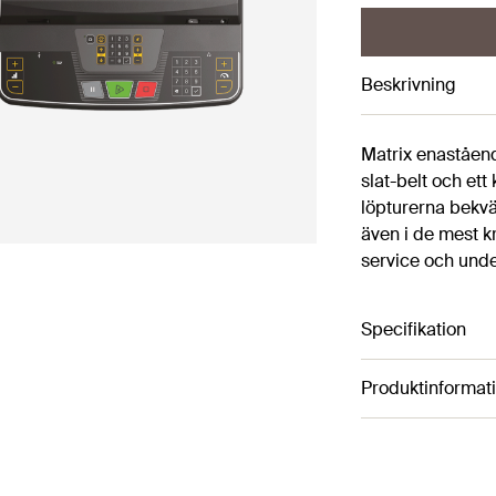
Beskrivning
Matrix enaståen
slat-belt och ett
löpturerna bekvä
även i de mest k
service och under
Specifikation
Produktinformat
Artikelnummer 3
Topphastighet på
Stora, bekvämt pl
Färg: Black
Löpyta 61 x 157
Höjd: 169 cm