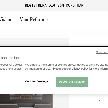
REGISTRERA DIG SOM KUND HÄR
Vision
Your Reformer
ast chance
Frivikt
Endurance
Funktionell träning
Aura
OFFERT
Continue 
Performanc
Maskinpark
Performance
Företagsgym
Versa
o become better!
Gruppträning
Performance+
Guider & inspiration
Ultra
“Accept All Cookies”, you agree to the storing of cookies on your device to enhance site na
Logga in f
 usage, and assist in our marketing efforts.
Please see our privacy policy for more inform
Turf
Onyx
Magnum
Allmänna ytor
G1
Ange antal
Cookies Settings
Accept All Cookies
GO
Medical