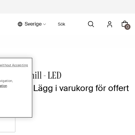
Sverige
0
without Accepting
e+ Treadmill - LED
vigation,
ör pris | Lägg i varukorg för offert
ation