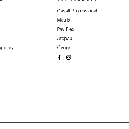
Casall Professional
Matrix
PaviFlex
Atepaa
policy
Övriga
r