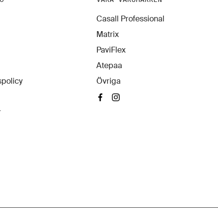
Casall Professional
Matrix
PaviFlex
Atepaa
policy
Övriga
r