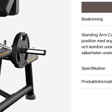
Beskrivning
Standing Arm Cur
position med erg
och komfort under
säkerheten unde
Specifikation
Produktinformat
Artikelnummer 
Färg: Black
Höjd: 104 cm
Längd: 119 cm