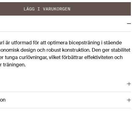
LÄGG I VARUKORGEN
l är utformad för att optimera bicepsträning i stående
onomisk design och robust konstruktion. Den ger stabilitet
 tunga curlövningar, vilket förbättrar effektiviteten och
r träningen.
ion
41346713