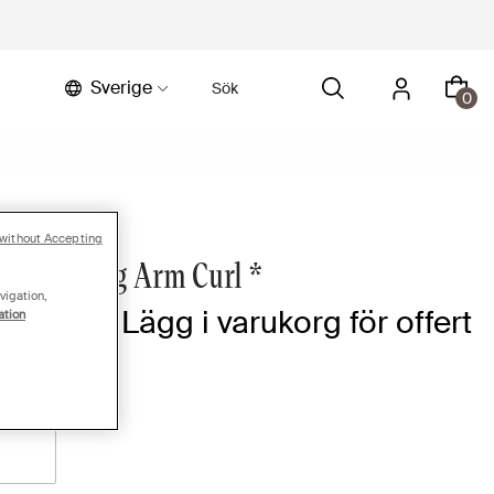
Sverige
0
without Accepting
 Standing Arm Curl *
vigation,
ör pris | Lägg i varukorg för offert
ation