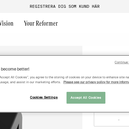
REGISTRERA DIG SOM KUND HÄR
Vision
Your Reformer
ast chance
Frivikt
Endurance
Funktionell träning
Aura
OFFERT
Continue 
Magnum A71
Maskinpark
Performance
Företagsgym
Versa
o become better!
Gruppträning
Performance+
Guider & inspiration
Ultra
“Accept All Cookies”, you agree to the storing of cookies on your device to enhance site na
Logga in f
 usage, and assist in our marketing efforts.
Please see our privacy policy for more inform
Turf
Onyx
Magnum
Allmänna ytor
G1
Ange antal
Cookies Settings
Accept All Cookies
GO
Medical