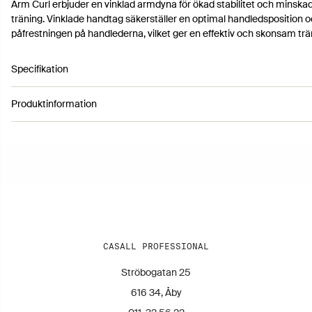
Arm Curl erbjuder en vinklad armdyna för ökad stabilitet och minska
träning. Vinklade handtag säkerställer en optimal handledsposition 
påfrestningen på handlederna, vilket ger en effektiv och skonsam trä
Specifikation
Produktinformation
Artikelnummer 41133403
Färg: Black
Höjd: 151 cm
Längd: 122 cm
Bredd: 109 cm
Vikt: 228 kg
CASALL PROFESSIONAL
Ströbogatan 25
616 34, Åby