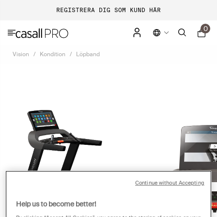
REGISTRERA DIG SOM KUND HÄR
0
Vision
Kondition
Löpband
Continue without Accepting
Help us to become better!