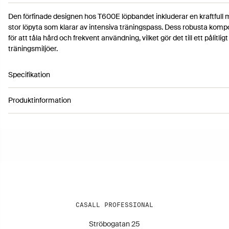
Den förfinade designen hos T600E löpbandet inkluderar en kraftfull 
stor löpyta som klarar av intensiva träningspass. Dess robusta kom
för att tåla hård och frekvent användning, vilket gör det till ett pålitligt 
träningsmiljöer.
Specifikation
Produktinformation
Artikelnummer 3310083
Topphastighet på 22 km/h och lutning på upp till 15 %
Stora, bekvämt placerade kontroller för att enklare justering av ha
Färg: Black
Löpyta 55,4 x 152cm
Transporthjul för enkel förflyttning
CASALL PROFESSIONAL
Ströbogatan 25