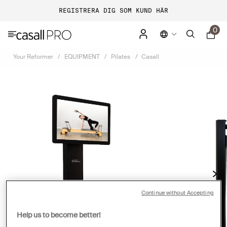
REGISTRERA DIG SOM KUND HÄR
0
Your Reformer
EQUIPMENT
Pilates
Casall
Continue without Accepting
Help us to become better!