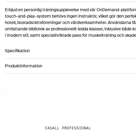
Erbjud en personlig träningsupplevelse med vår OnDemand-plattform
touch-and-play-system behövs ingen instruktör, vilket gör den perfek
hotell, bostadsrättsföreningar och vårdverksamheter. Användarna får ti
omfattande bibliotek av professionellt ledda klasser, inklusive både 
i modern stil, samt specialinriktade pass för muskelträning och skad
Specifikation
Produktinformation
Artikelnummer 60040302
Färg: Black
Höjd: 32,5 cm
Bredd: 53,5 cm
Vikt: 18 kg
CASALL PROFESSIONAL