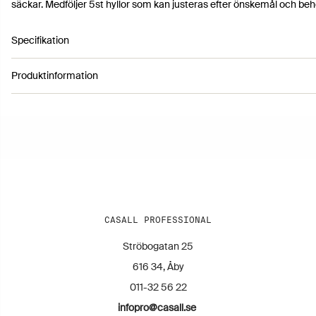
säckar. Medföljer 5st hyllor som kan justeras efter önskemål och beh
Specifikation
Produktinformation
Artikelnummer 1663033
Färg: Black
Höjd: 146 cm
Längd: 50 cm
Bredd: 50 cm
Vikt: 12 kg
CASALL PROFESSIONAL
Ströbogatan 25
616 34, Åby
011-32 56 22
infopro@casall.se