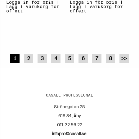
Logga in för pris |
Logga in för pris |
Lägg i varukorg för
Lägg i varukorg för
offert
offert
1
2
3
4
5
6
7
8
>>
CASALL PROFESSIONAL
Ströbogatan 25
616 34, Åby
011-32 56 22
infopro@casall.se