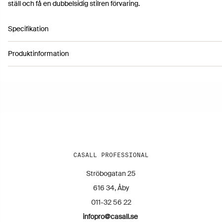
ställ och få en dubbelsidig stilren förvaring.
Specifikation
Produktinformation
Artikelnummer 1610073
Färg: Black
Höjd: 140 cm
Längd: 57 cm
Bredd: 64 cm
Garantitid: 24 Months
Vikt: 39 kg
CASALL PROFESSIONAL
Ströbogatan 25
616 34, Åby
011-32 56 22
infopro@casall.se