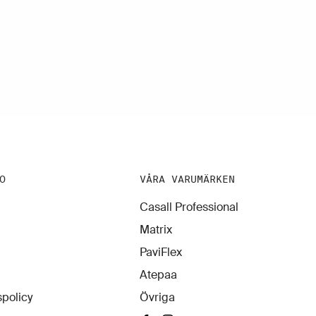
O
VÅRA VARUMÄRKEN
Casall Professional
Matrix
PaviFlex
Atepaa
policy
Övriga