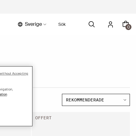
Sverige
0
without Accepting
vigation,
ation
OFFERT