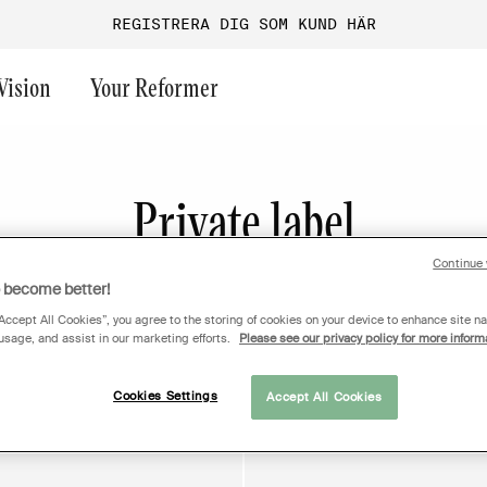
REGISTRERA DIG SOM KUND HÄR
Vision
Your Reformer
ast chance
Private label
Frivikt
Endurance
Funktionell träning
Aura
Maskinpark
Performance
Företagsgym
Versa
Continue 
o become better!
Gruppträning
Performance+
Guider & inspiration
Ultra
“Accept All Cookies”, you agree to the storing of cookies on your device to enhance site na
Turf
Onyx
Magnum
 usage, and assist in our marketing efforts.
Please see our privacy policy for more inform
Allmänna ytor
G1
GO
Cookies Settings
Accept All Cookies
Medical
OFFERT