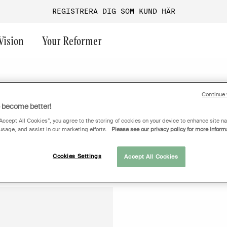
REGISTRERA DIG SOM KUND HÄR
Vision
Your Reformer
ast chance
Vision
Continue 
o become better!
Frivikt
Endurance
Funktionell träning
Aura
Maskinpark
Performance
Företagsgym
Versa
“Accept All Cookies”, you agree to the storing of cookies on your device to enhance site na
 usage, and assist in our marketing efforts.
Please see our privacy policy for more inform
Gruppträning
Performance+
Guider & inspiration
Ultra
Turf
Onyx
Magnum
Cookies Settings
Accept All Cookies
Allmänna ytor
G1
GO
Medical