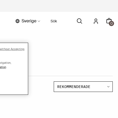
Sverige
0
without Accepting
vigation,
ation