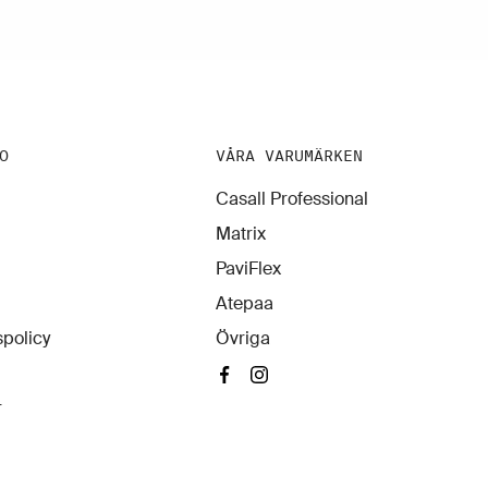
O
VÅRA VARUMÄRKEN
Casall Professional
Matrix
PaviFlex
Atepaa
policy
Övriga
r